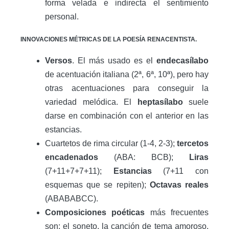
forma velada e indirecta el sentimiento
personal.
INNOVACIONES MÉTRICAS DE LA POESÍA RENACENTISTA.
Versos
. El más usado es el
endecasílabo
de acentuación italiana (2ª, 6ª, 10ª), pero hay
otras acentuaciones para conseguir la
variedad melódica. El
heptasílabo
suele
darse en combinación con el anterior en las
estancias.
Cuartetos de rima circular (1-4, 2-3);
tercetos
encadenados
(ABA: BCB);
Liras
(7+11+7+7+11);
Estancias
(7+11 con
esquemas que se repiten);
Octavas reales
(ABABABCC).
Composiciones poéticas
más frecuentes
son: el soneto, la canción de tema amoroso,