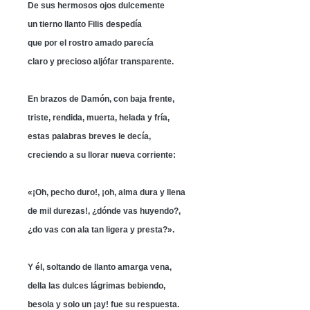
De sus hermosos ojos dulcemente
un tierno llanto Filis despedía
que por el rostro amado parecía
claro y precioso aljófar transparente.
En brazos de Damón, con baja frente,
triste, rendida, muerta, helada y fría,
estas palabras breves le decía,
creciendo a su llorar nueva corriente:
«¡Oh, pecho duro!, ¡oh, alma dura y llena
de mil durezas!, ¿dónde vas huyendo?,
¿do vas con ala tan ligera y presta?».
Y él, soltando de llanto amarga vena,
della las dulces lágrimas bebiendo,
besola y solo un ¡ay! fue su respuesta.