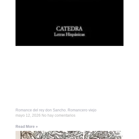
Romance del rey don Sancho. Romancero viejo
mayo 12, 2026
No hay comentarios
Read More »