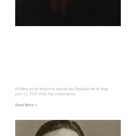
A Dafne ya los brazos le crecían de Garcilaso de la Vega
julio 23, 2026
No hay comentarios
Read More »