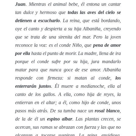
Juan
. Mientras el animal bebe, él entona un cantar
tan dulce y hermoso que
todas las aves del cielo se
detienen a escucharlo
. La reina, que está bordando,
oye el canto y despierta a su hija Albaniña, creyendo
que se trata de una sirenita del mar. Pero la joven
reconoce la voz: es el conde Niño, que
pena de amor
por ella
hasta el punto de morir. La madre, llena de ira
porque el conde sufre por su hija, jura mandarlo
matar para que nunca goce de ese amor. Albaniña
responde con firmeza: si matan al conde,
los
enterrarán juntos
. Él muere a medianoche, ella al
canto de los gallos. A ella, como hija de reyes, la
entierran en el altar; a él, como hijo de conde, unos
pasos más atrás. De su tumba nace un
rosal blanco
,
de la de él un
espino albar
. Las plantas crecen, se
acercan, sus ramas se abrazan con fuerza y las que no
alcanzan a tocarse suspiran. La reina, envidiosa,