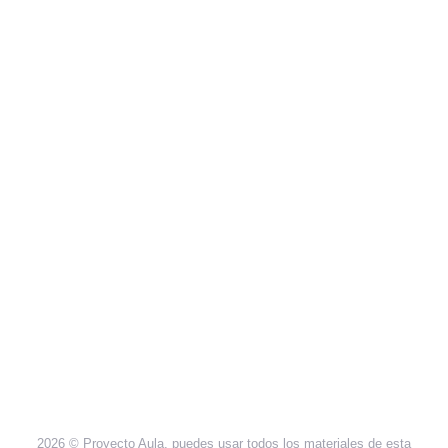
…
Leer más
Poesía
,
Poesía S XX
1929
,
León Felipe
,
Versos y oraciones del
caminante
2026 © Proyecto Aula, puedes usar todos los materiales de esta