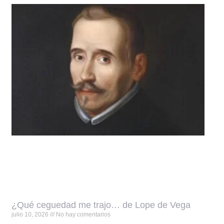
¿Qué ceguedad me trajo… de Lope de Vega
julio 10, 2026
No hay comentarios