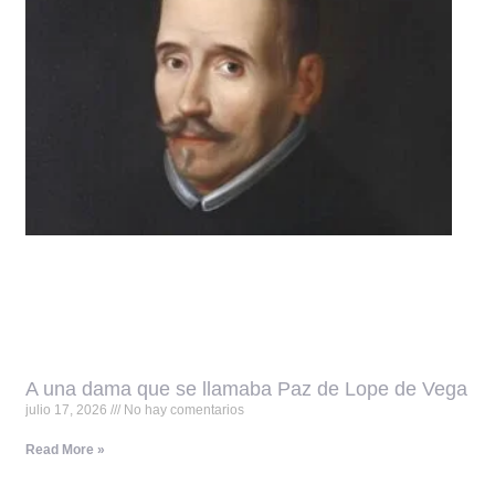
A una dama que se llamaba Paz de Lope de Vega
julio 17, 2026
No hay comentarios
Read More »