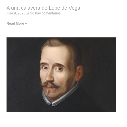
A una calavera de Lope de Vega
julio 9, 2026
No hay comentarios
Read More »