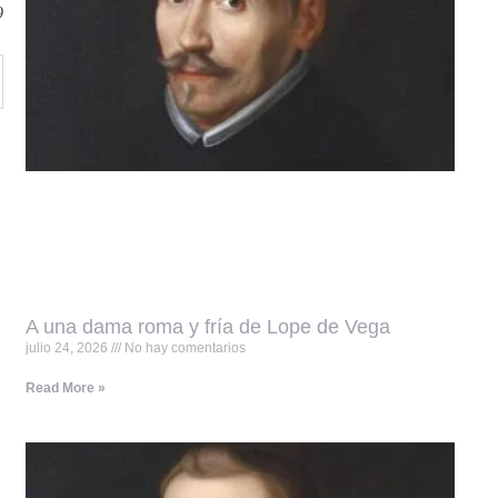
9
A una dama roma y fría de Lope de Vega
julio 24, 2026
No hay comentarios
Read More »