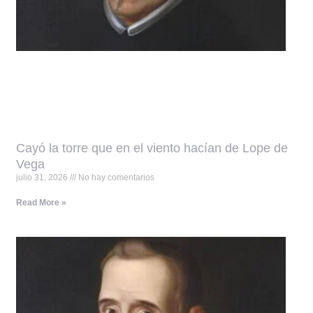
Cayó la torre que en el viento hacían de Lope de
Vega
julio 31, 2026
No hay comentarios
Read More »