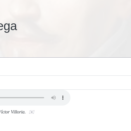
ega
Víctor Villoria.
✉️