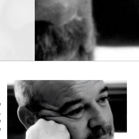
a
,
n
a