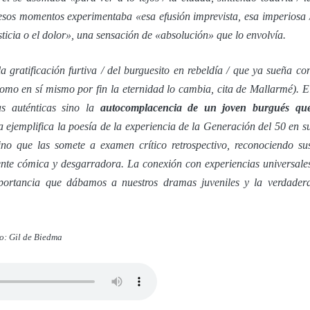
n esos momentos experimentaba «esa efusión imprevista, esa imperiosa 
sticia o el dolor», una sensación de «absolución» que lo envolvía.
 gratificación furtiva / del burguesito en rebeldía / que ya sueña co
 como en sí mismo por fin la eternidad lo cambia, cita de Mallarmé). E
as auténticas sino la
autocomplacencia de un joven burgués qu
 ejemplifica la poesía de la experiencia de la Generación del 50 en s
no que las somete a examen crítico retrospectivo, reconociendo su
ente cómica y desgarradora. La conexión con experiencias universale
portancia que dábamos a nuestros dramas juveniles y la verdader
o: Gil de Biedma