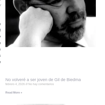
/
n
l
e
u
s
s
a
No volveré a ser joven de Gil de Biedma
febrero 4, 2026
No hay comentarios
Read More »