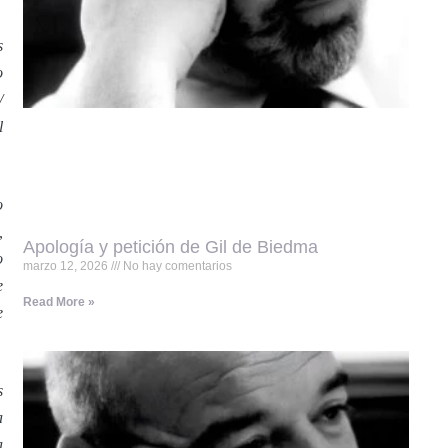
s
o
/
l
o
,
Apología y petición de Gil de Biedma
o
marzo 12, 2026
No hay comentarios
e
Read More »
e
s
a
a