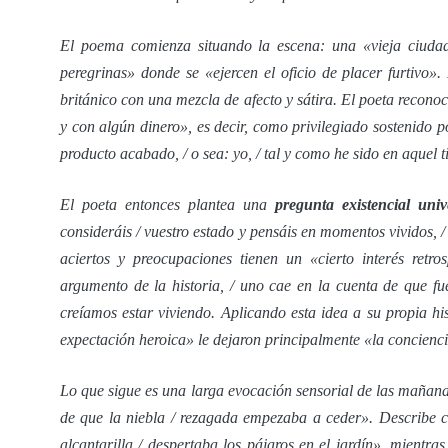
El poema comienza situando la escena: una «vieja ciudad»
peregrinas» donde se «ejercen el oficio de placer furtivo».
británico con una mezcla de afecto y sátira. El poeta reconoce
y con algún dinero», es decir, como privilegiado sostenido p
producto acabado, / o sea: yo, / tal y como he sido en aquel 
El poeta entonces plantea una
pregunta existencial univ
consideráis / vuestro estado y pensáis en momentos vividos, /
aciertos y preocupaciones tienen un «cierto interés retro
argumento de la historia, / uno cae en la cuenta de que fu
creíamos estar viviendo. Aplicando esta idea a su propia his
expectación heroica» le dejaron principalmente «la concienci
Lo que sigue es una larga evocación sensorial de las mañanas
de que la niebla / rezagada empezaba a ceder». Describe co
alcantarilla / despertaba los pájaros en el jardín», mientras