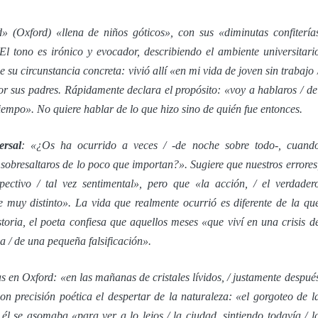
 (Oxford) «llena de niños góticos», con sus «diminutas confitería
 El tono es irónico y evocador, describiendo el ambiente universitari
 su circunstancia concreta: vivió allí «en mi vida de joven sin trabajo 
or sus padres. Rápidamente declara el propósito: «voy a hablaros / de
tiempo». No quiere hablar de lo que hizo sino de quién fue entonces.
ersal
: «¿Os ha ocurrido a veces / -de noche sobre todo-, cuand
 sobresaltaros de lo poco que importan?». Sugiere que nuestros errores
spectivo / tal vez sentimental», pero que «la acción, / el verdader
e muy distinto». La vida que realmente ocurrió es diferente de la qu
toria, el poeta confiesa que aquellos meses «que viví en una crisis d
a / de una pequeña falsificación».
 en Oxford: «en las mañanas de cristales lívidos, / justamente despué
n precisión poética el despertar de la naturaleza: «el gorgoteo de l
 él se asomaba «para ver a lo lejos / la ciudad, sintiendo todavía / l