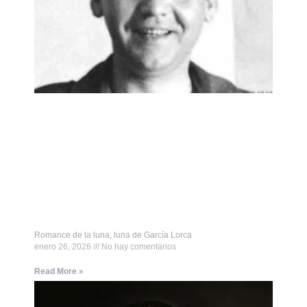
Romance de la luna, luna de García Lorca
enero 26, 2026
No hay comentarios
Read More »