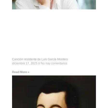
Canción resistente de Luis García Montero
diciembre 17, 2025
No hay comentarios
Read More »