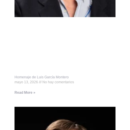
Homenaje de Luis García Montero
mayo 13, 2026
No hay comentarios
Read More »