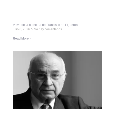
Volvedle la blancura de Francisco de Figueroa
julio 8, 2026
No hay comentarios
Read More »