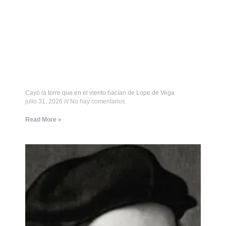
Cayó la torre que en el viento hacían de Lope de Vega
julio 31, 2026
No hay comentarios
Read More »