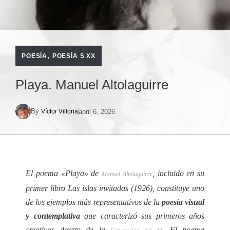
,
POESÍA
POESÍA S XX
Playa. Manuel Altolaguirre
By
abril 6, 2026
Víctor Villoria
El poema «Playa» de
, incluido en su
Manuel Altolaguirre
primer libro
Las islas invitadas
(1926), constituye uno
de los ejemplos más representativos de la
poesía visual
y contemplativa
que caracterizó sus primeros años
creativos dentro de la
. El poema