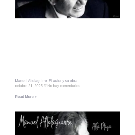
Manuel Altolaguirre. El autor y su obra
octubre 21, 2025
No hay comentarios
Read More »