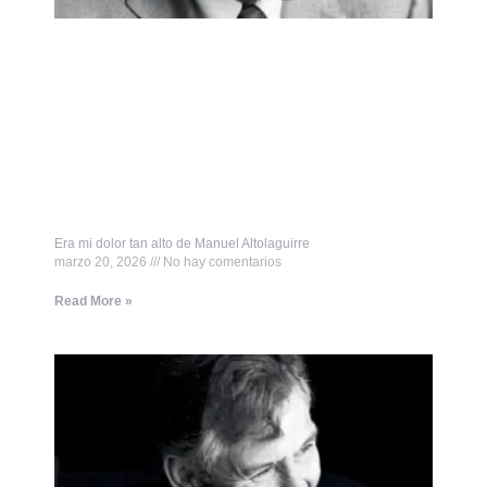
Era mi dolor tan alto de Manuel Altolaguirre
marzo 20, 2026
No hay comentarios
Read More »