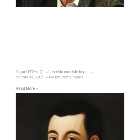
Miguel D’Ors. Quizá en esto consiste la poesía.
octubre 14, 2025
No hay comentarios
Read More »