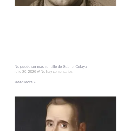
No puede ser más sencillo de Gabriel Celaya
julio 20, 2026
No hay comentarios
Read More »