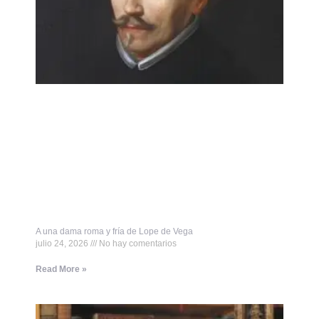
A una dama roma y fría de Lope de Vega
julio 24, 2026
No hay comentarios
Read More »