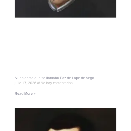
A una dama que se llamaba Paz de Lope de Vega
julio 17, 2026
No hay comentarios
Read More »