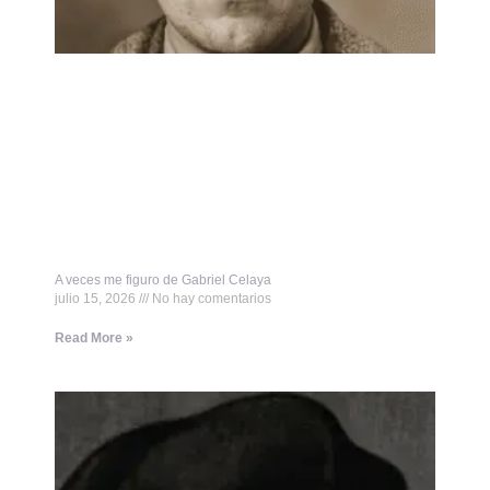
A veces me figuro de Gabriel Celaya
julio 15, 2026
No hay comentarios
Read More »